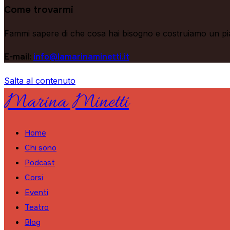
Come trovarmi
Fammi sapere di che cosa hai bisogno e costruiamo un pia
E-mail:
info@lamarinaminetti.it
Salta al contenuto
Marina Minetti
Home
Chi sono
Podcast
Corsi
Eventi
Teatro
Blog