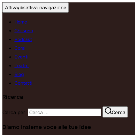
Attiva/disattiva navigazione
Home
Chi sono
Podcast
Corsi
Eventi
Teatro
Blog
Contatti
Ricerca
Cerca per:
Cerca
Diamo insieme voce alle tue idee