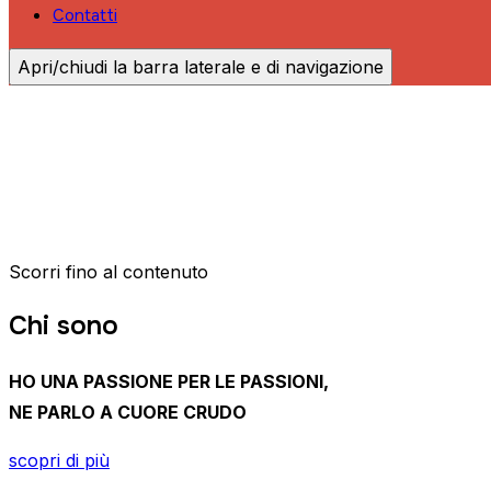
Contatti
Apri/chiudi la barra laterale e di navigazione
Attrice, autrice e conduttrice radiofon
Dal 1977 domande mai banali e risposte concrete, insomma u
SCOPRI DI PIù
Scorri fino al contenuto
Chi sono
HO UNA PASSIONE PER LE PASSIONI,
NE PARLO A CUORE CRUDO
scopri di più