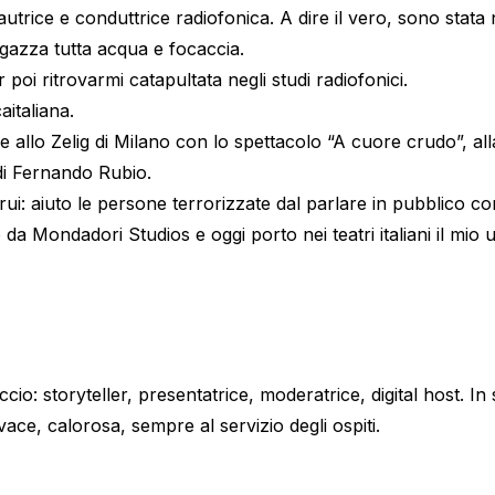
 autrice e conduttrice radiofonica. A dire il vero, sono st
ragazza tutta acqua e focaccia.
oi ritrovarmi catapultata negli studi radiofonici.
italiana.
e allo Zelig di Milano con lo spettacolo “A cuore crudo”, al
di Fernando Rubio.
i: aiuto le persone terrorizzate dal parlare in pubblico con
 da Mondadori Studios e oggi porto nei teatri italiani il mi
accio: storyteller, presentatrice, moderatrice, digital host. I
vace, calorosa, sempre al servizio degli ospiti.